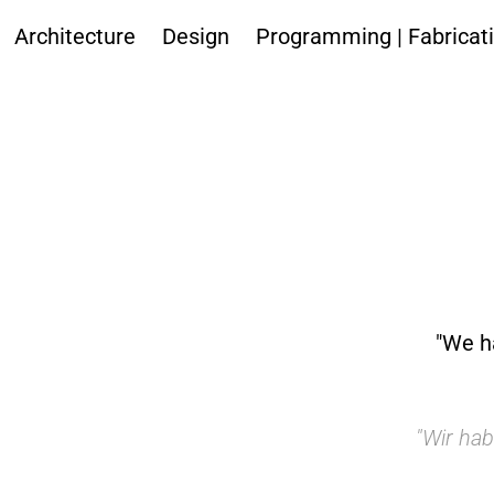
Architecture
Design
Programming | Fabricat
"We h
"Wir ha