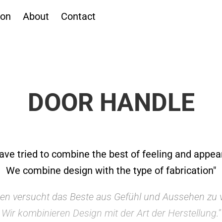
ion
About
Contact
DOOR HANDLE
ave tried to combine the best of feeling and appea
We combine design with the type of fabrication"
ben versucht das Beste aus Gefühl und Aussehen zu v
Wir kombinieren Design mit der Art der Herstellung
."