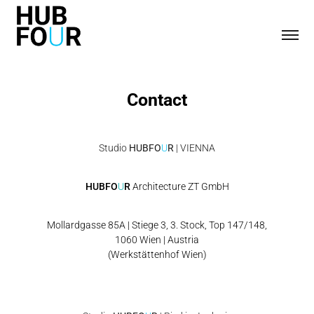
Contact
Studio
HUBFO
U
R
| VIENNA
HUBFO
U
R
Architecture ZT GmbH
Mollardgasse 85A | Stiege 3, 3. Stock, Top 147/148,
1060 Wien | Austria
(Werkstättenhof Wien
)