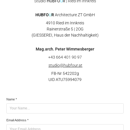
Studio
HUBFO
U
R
| Ried im Innkreis
HUBFO
U
R
Architecture ZT GmbH
4910 Ried im Innkreis
Rainerstraße 5 | 2OG
(GIESSEREI, Haus der Nachhaltigkeit)
Mag.arch. Peter Wimmesberger
+43 664 401 90 97
studio@hubfour.at
FB-Nr 542202g
UID ATU75994079
Name *
Email Address *